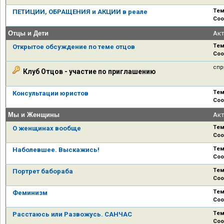
Тем
ПЕТИЦИИ, ОБРАЩЕНИЯ и АКЦИИ в реале
Соо
Отцы и Дети
Ак
Тем
Открытое обсуждение по теме отцов
Соо
спр
Клуб Отцов - участие по приглашению
Тем
Консультации юристов
Соо
Мы и Женщины
Ак
Тем
О женщинах вообще
Соо
Тем
Наболевшее. Выскажись!
Соо
Тем
Портрет бабораба
Соо
Тем
Феминизм
Соо
Тем
Расстаюсь или Развожусь. САНЧАС
Соо