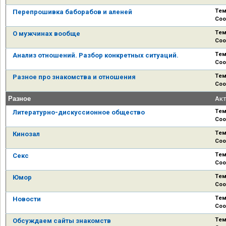
Тем
Перепрошивка баборабов и аленей
Соо
Тем
О мужчинах вообще
Соо
Тем
Анализ отношений. Разбор конкретных ситуаций.
Соо
Тем
Разное про знакомства и отношения
Соо
Разное
Ак
Тем
Литературно-дискуссионное общество
Соо
Тем
Кинозал
Соо
Тем
Секс
Соо
Тем
Юмор
Соо
Тем
Новости
Соо
Тем
Обсуждаем сайты знакомств