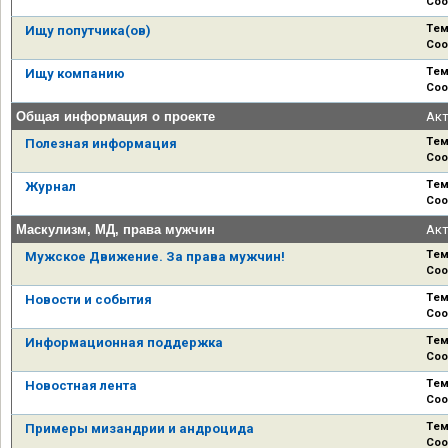
Соо
Тем
Ищу попутчика(ов)
Соо
Тем
Ищу компанию
Соо
Общая информация о проекте
Ак
Тем
Полезная информация
Соо
Тем
Журнал
Соо
Маскулизм, МД, права мужчин
Ак
Тем
Мужское Движение. За права мужчин!
Соо
Тем
Новости и события
Соо
Тем
Информационная поддержка
Соо
Тем
Новостная лента
Соо
Тем
Примеры мизандрии и андроцида
Соо