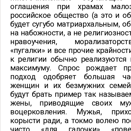
оглашения при храмах мало
российское общество (а это и о
будет сугубо матриархальным, о
на набожности, а не религиознос
нравоучения, морализаторс
«пугалки» и все прочие крайност
к религии обычно реализуются 
максимуму. Спрос рождает пр
подход одобряет большая час
женщин и их безмужних семей
будут брать пример так называ
жены, приводящие своих м
воцерковления. Мужья, при
корысти ради, а токмо волею п
чисто «для галочки» «пов