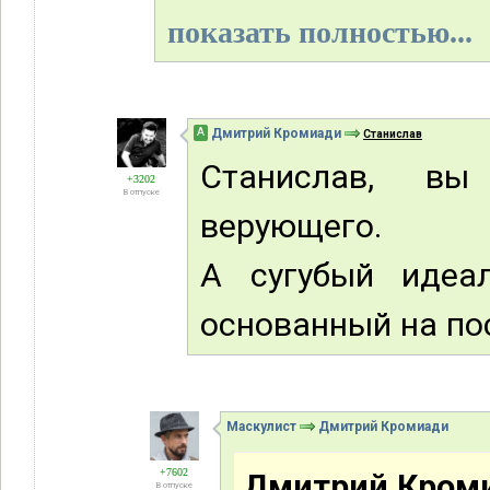
показать полностью...
А
Дмитрий Кромиади
Станислав
Станислав, вы
+3202
В отпуске
верующего.
А сугубый идеа
основанный на по
Маскулист
Дмитрий Кромиади
+7602
Дмитрий Кром
В отпуске