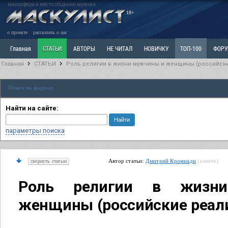
маносфера и место общения мужчин
18+
о проекте
рассказать о нас
Главная
СТАТЬИ
АВТОРЫ
НЕ ЧИТАЛ
НОВИЧКУ
ТОП-100
ФОР
Главная
СТАТЬИ
Роль религии в жизни мужчины и женщины (российски
Ветка: Расстаюсь или Развожусь. САНЧАС
Ветка: Наболевшее. Выскажись!
Р
Поиск по форуму
РАЗДЕЛ: Разное
УЧЕБНИК
ТРИЛОГИЯ
ВИТРИНА
КОПИЛКА
ОТНОШ
Найти на сайте:
параметры поиска
Автор статьи:
Дмитрий Кромиади
(анкета)
свернуть статью
Роль религии в жизн
женщины (российские реал