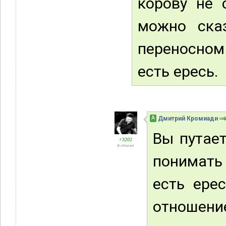
корову не 
можно сказ
переносном 
есть ересь.
А
Дмитрий Кромиади
Вы путает
+3202
В отпуске
понимать
есть ере
отношен