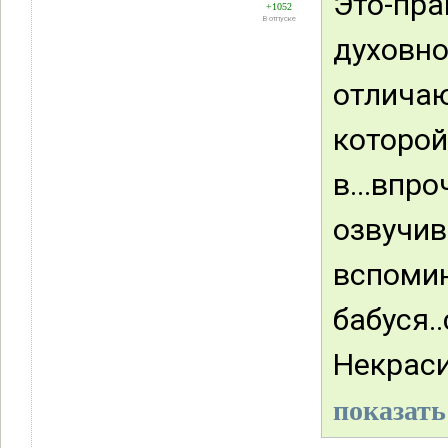
Это-пра
+1052
В отпуске
духовно
отлича
котор
в...вп
озвучи
вспоми
бабуся.
Некраси
показать