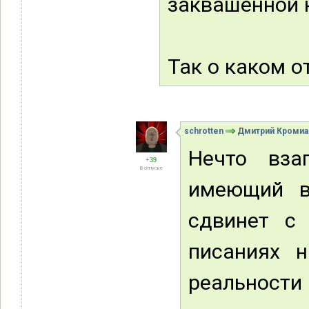
заквашенной 
Так о каком о
schrotten
Дмитрий Кроми
Нечто вза
+39
В отпуске
имеющий в
сдвинет с 
писаниях н
реальности