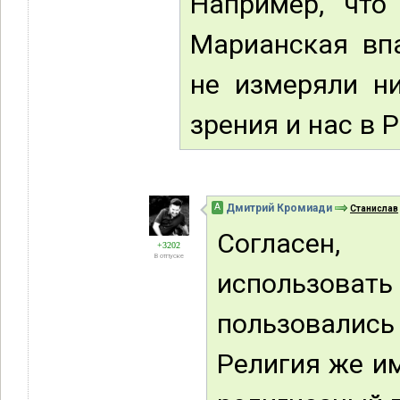
Например, что
Марианская впа
не измеряли ни
зрения и нас в 
А
Дмитрий Кромиади
Станислав
Согласен,
+3202
В отпуске
использоват
пользовались
Религия же им