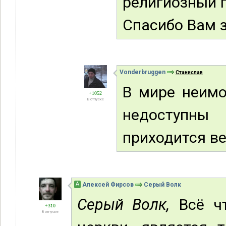
религиозный п
Спасибо Вам з
Vonderbruggen
Станислав
В мире неимо
+1052
В отпуске
недоступн
приходится ве
А
Алексей Фирсов
Серый Волк
Серый Волк,
Всё чт
+310
В отпуске