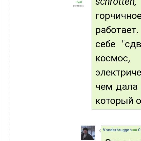
schrotten,
+528
В отпуске
горчичн
работает
себе "сд
космос,
электрич
чем дала 
который о
Vonderbruggen
С