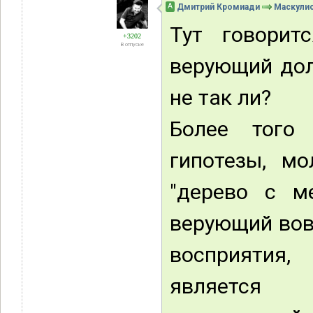
А
Дмитрий Кромиади
Маскули
Тут говорит
+3202
В отпуске
верующий долж
не так ли?
Более того 
гипотезы, м
"дерево с м
верующий вовс
восприятия
является р