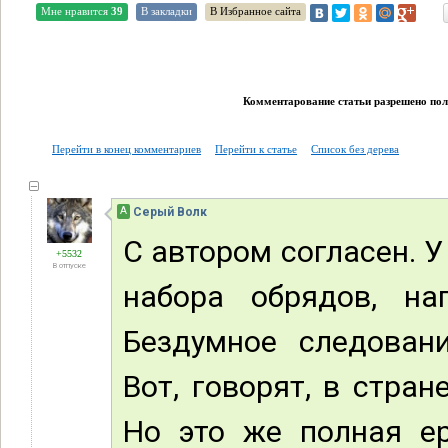
Мне нравится
39
В закладки
В Избранное сайта
Комментарование статьи разрешено поль
Перейти в конец комментариев
Перейти к статье
Список без дерева
А
Серый Волк
С автором согласен. У
+5532
В отпуске
набора обрядов, на
Бездумное следовани
Вот, говорят, в стра
Но это же полная ер