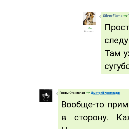
SilverFlame
Прос
+366
В отпуске
следу
Там у
сугуб
Гость: Станислав
Дмитрий Кромиади
Вообще-то прим
в сторону. Ка