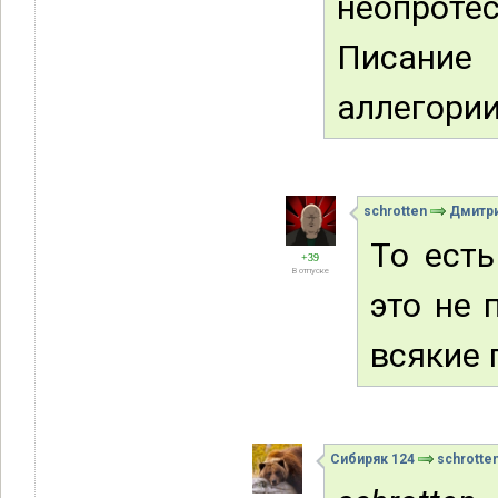
неопротес
Писание
аллегории
schrotten
Дмитр
То есть
+39
В отпуске
это не 
всякие 
Сибиряк 124
schrotte